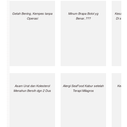
Getah Bening, Kempes tanpa
Minum Brapa Botol yg
Kesaksi
Operasi
Benar..???
Di sala
Asam Urat dan Kolesterol
Alergi SeaFood Kabur setelah
Kesaks
Menahun Bersih dgn 2 Dus
Terapi Milagros