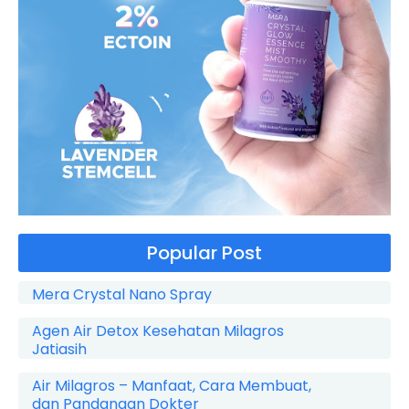
Popular Post
Mera Crystal Nano Spray
Agen Air Detox Kesehatan Milagros
Jatiasih
Air Milagros – Manfaat, Cara Membuat,
dan Pandangan Dokter