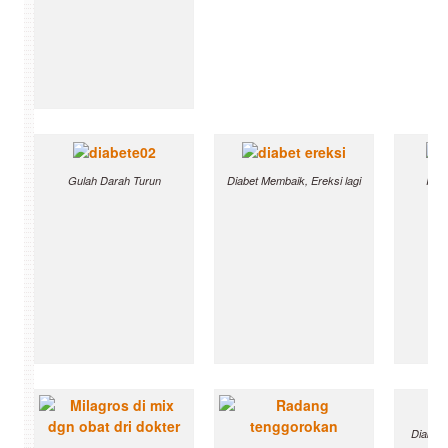
Gulah Darah Turun
Diabet Membaik, Ereksi lagi
Infe
Diabet