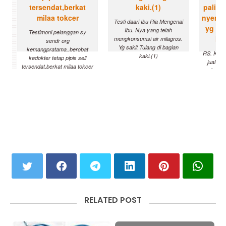
Testi daari Ibu Ria Mengenai
Ibu. Nya yang telah
Testimoni pelanggan sy
mengkonsumsi air milagros.
sendr org
Yg sakit Tulang di bagian
kemangpratama..berobat
RS. Kank
kaki.(1)
kedokter tetap pipis sell
jual air
tersendat,berkat milaa tokcer
milagro
aman u
pali
nyembu
pa
RELATED POST