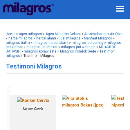
Home
»
agen milagros
»
Agen Milagros Bekasi
»
Air kesehatan
»
Air Obat
»
harga milagros
»
herbal alami
»
jual milagros
»
Manfaat Milagros
»
milagros halim
»
milagros herbal alami
»
milagros jati bening
»
milagros
jati kramat
»
milagros jati mekar
»
milagros jati waringin
»
MILAGROS
JATIASIH
»
milagros kotawisata
»
Milagros Pondok Gede
»
Testimoni
milagros
» Testimoni Milagros
Testimoni Milagros
Kanker Cervix