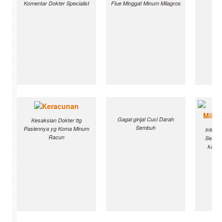
Komentar Dokter Specialist
Flue Minggat Minum Milagros
Gagal ginjal Cuci Darah
Kesaksian Dokter ttg
Sembuh
Pasiennya yg Koma Minum
Infeks
Racun
Sembuh
kanke