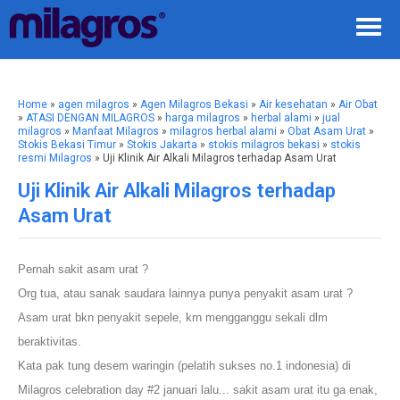
Home
»
agen milagros
»
Agen Milagros Bekasi
»
Air kesehatan
»
Air Obat
»
ATASI DENGAN MILAGROS
»
harga milagros
»
herbal alami
»
jual
milagros
»
Manfaat Milagros
»
milagros herbal alami
»
Obat Asam Urat
»
Stokis Bekasi Timur
»
Stokis Jakarta
»
stokis milagros bekasi
»
stokis
resmi Milagros
» Uji Klinik Air Alkali Milagros terhadap Asam Urat
Uji Klinik Air Alkali Milagros terhadap
Asam Urat
Pernah sakit asam urat ?
Org tua, atau sanak saudara lainnya punya penyakit asam urat ?
Asam urat bkn penyakit sepele, krn mengganggu sekali dlm
beraktivitas.
Kata pak tung desem waringin (pelatih sukses no.1 indonesia) di
Milagros celebration day #2 januari lalu... sakit asam urat itu ga enak,