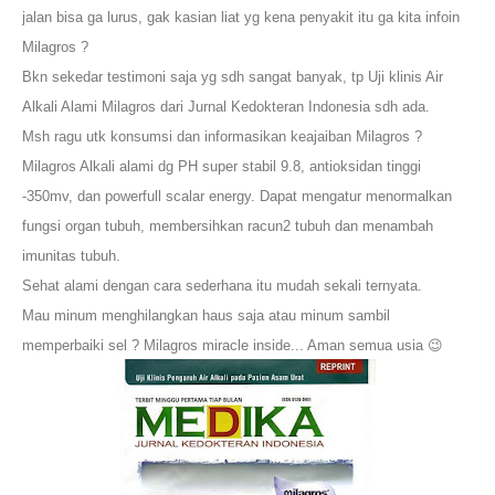
jalan bisa ga lurus, gak kasian liat yg kena penyakit itu ga kita infoin
Milagros ?
Bkn sekedar testimoni saja yg sdh sangat banyak, tp Uji klinis Air
Alkali Alami Milagros dari Jurnal Kedokteran Indonesia sdh ada.
Msh ragu utk konsumsi dan informasikan keajaiban Milagros ?
Milagros Alkali alami dg PH super stabil 9.8, antioksidan tinggi
-350mv, dan powerfull scalar energy. Dapat mengatur menormalkan
fungsi organ tubuh, membersihkan racun2 tubuh dan menambah
imunitas tubuh.
Sehat alami dengan cara sederhana itu mudah sekali ternyata.
Mau minum menghilangkan haus saja atau minum sambil
memperbaiki sel ? Milagros miracle inside... Aman semua usia 😉