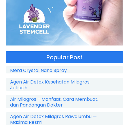
Popular Post
Mera Crystal Nano Spray
Agen Air Detox Kesehatan Milagros
Jatiasih
Air Milagros – Manfaat, Cara Membuat,
dan Pandangan Dokter
Agen Air Detox Milagros Rawalumbu —
Maxima Resmi