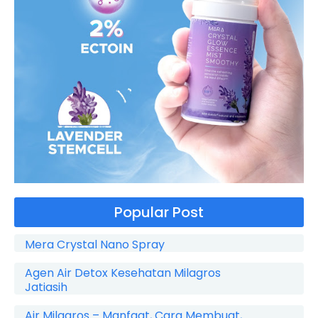
Popular Post
Mera Crystal Nano Spray
Agen Air Detox Kesehatan Milagros
Jatiasih
Air Milagros – Manfaat, Cara Membuat,