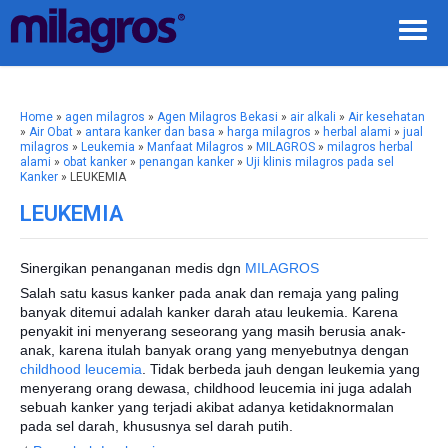
Home
»
agen milagros
»
Agen Milagros Bekasi
»
air alkali
»
Air kesehatan
»
Air Obat
»
antara kanker dan basa
»
harga milagros
»
herbal alami
»
jual
milagros
»
Leukemia
»
Manfaat Milagros
»
MILAGROS
»
milagros herbal
alami
»
obat kanker
»
penangan kanker
»
Uji klinis milagros pada sel
Kanker
» LEUKEMIA
LEUKEMIA
Sinergikan penanganan medis dgn
MILAGROS
Salah satu kasus kanker pada anak dan remaja yang paling
banyak ditemui adalah kanker darah atau leukemia. Karena
penyakit ini menyerang seseorang yang masih berusia anak-
anak, karena itulah banyak orang yang menyebutnya dengan
childhood leucemia
. Tidak berbeda jauh dengan leukemia yang
menyerang orang dewasa, childhood leucemia ini juga adalah
sebuah kanker yang terjadi akibat adanya ketidaknormalan
pada sel darah,
khususnya sel darah putih.