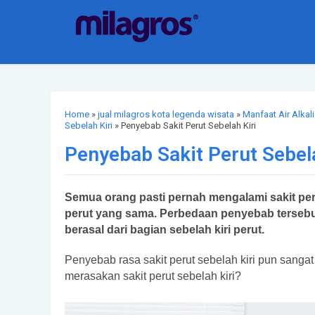
Home
»
jual milagros kota legenda wisata
»
Manfaat Air Alkali
Sebelah Kiri
» Penyebab Sakit Perut Sebelah Kiri
Penyebab Sakit Perut Sebela
Semua orang pasti pernah mengalami sakit per
perut yang sama. Perbedaan penyebab tersebut 
berasal dari bagian sebelah kiri perut.
Penyebab rasa sakit perut sebelah kiri pun sang
merasakan sakit perut sebelah kiri?