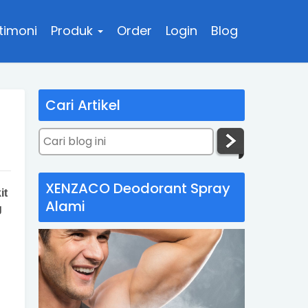
timoni
Produk
Order
Login
Blog
Cari Artikel
XENZACO Deodorant Spray
it
Alami
g