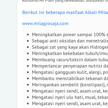
konsumsi Air Putih yang berkwalitas, dianjurkan
Berikut ini beberapa manfaat Alkali Mila
www.milagrosaja.com
Meningkatkan power sampai 100% se
Sebagai anti oksidan dan menetralis
Sebagai zat yang kaya akan Hidroge
Meningkatkan kekebalan tubuh/imun
Membuang racun/toksin dalam tubu
Memperlancar penyerapan nutrisi d
Mengatasi gangguan kulit, alergi, pr
Membantu menstabilkan tekanan da
M
eringankan sembelit (konstipasi)
Mengatasi nyeri sendi, asam urat, ke
Mengatasi nyeri ulu hati, mual, teka
Mengatasi nyeri sendi, asam urat, ke