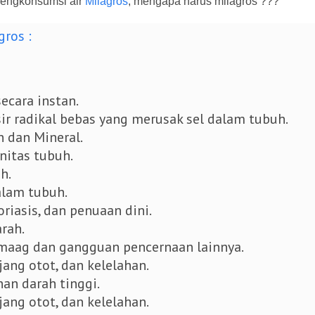
 mengkonsumsi air
Milagros
, mengapa harus milagros ???
gros :
cara instan.
ir radikal bebas yang merusak sel dalam tubuh.
n dan Mineral.
itas tubuh.
h.
alam tubuh.
oriasis, dan penuaan dini.
rah.
, maag dan gangguan pencernaan lainnya.
jang otot, dan kelelahan.
nan darah tinggi.
jang otot, dan kelelahan.