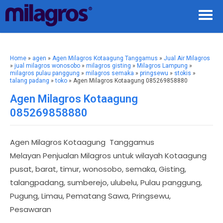
Home
»
agen
»
Agen Milagros Kotaagung Tanggamus
»
Jual Air Milagros
»
jual milagros wonosobo
»
milagros gisting
»
Milagros Lampung
»
milagros pulau panggung
»
milagros semaka
»
pringsewu
»
stokis
»
talang padang
»
toko
» Agen Milagros Kotaagung 085269858880
Agen Milagros Kotaagung
085269858880
Agen Milagros Kotaagung Tanggamus
Melayan Penjualan Milagros untuk wilayah Kotaagung
pusat, barat, timur, wonosobo, semaka, Gisting,
talangpadang, sumberejo, ulubelu, Pulau panggung,
Pugung, Limau, Pematang Sawa, Pringsewu,
Pesawaran