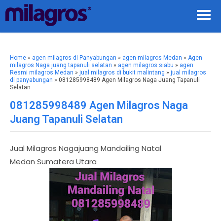
Home
»
agen milagros di Panyabungan
»
agen milagros Medan
»
Agen
milagros Naga juang tapanuli selatan
»
agen milagros siabu
»
agen
Resmi milagros Medan
»
jual milagros di bukit malintang
»
jual milagros
di panyabungan
» 081285998489 Agen Milagros Naga Juang Tapanuli
Selatan
081285998489 Agen Milagros Naga
Juang Tapanuli Selatan
Jual Milagros Nagajuang Mandailing Natal
Medan Sumatera Utara