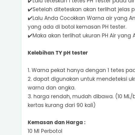
✔️Lalu teteskan 1 tetes PH Tester pada air
✔️Setelah diteteskan akan terlihat jelas
✔️Lalu Anda Cocokkan Warna air yang A
yang ada di botol kemasan PH tester.
✔️Maka akan terlihat ukuran PH Air yang 
Kelebihan TY pH tester
1. Warna pekat hanya dengan 1 tetes pad
2. dapat digunakan untuk mendeteksi 
warna dan angka.
3. harga rendah, mudah dibawa. (10 ML/b
kertas kurang dari 90 kali)
Kemasan dan Harga :
10 Ml Perbotol