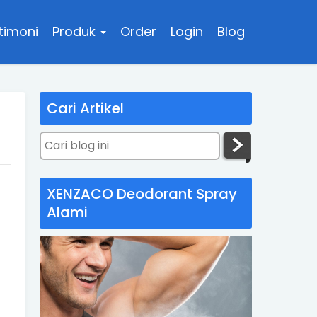
timoni
Produk
Order
Login
Blog
Cari Artikel
XENZACO Deodorant Spray
Alami