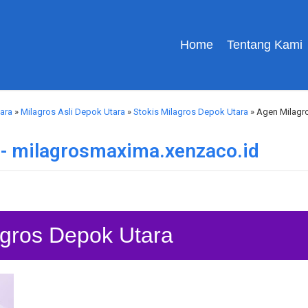
Home
Tentang Kami
ara
»
Milagros Asli Depok Utara
»
Stokis Milagros Depok Utara
» Agen Milagr
 - milagrosmaxima.xenzaco.id
gros Depok Utara