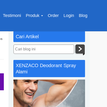
Testimoni
Produk
Order
Login
Blog
Cari Artikel
os
XENZACO Deodorant Spray
Alami